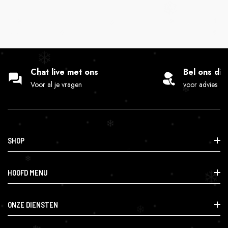
prijs
Chat live met ons
Bel ons dir
Voor al je vragen
voor advies
SHOP
Info@lafumette.nl
HOOFD MENU
Haagweg 14, 4814 GD Breda
0624555262
Smartshop
ONZE DIENSTEN
CBD & Gezondheid