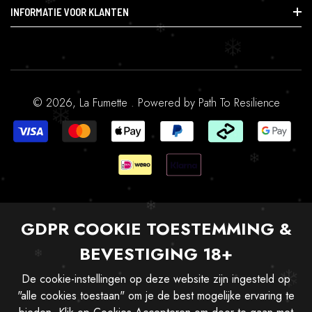
Research & Speciaal
Smartshop
INFORMATIE VOOR KLANTEN
Accessoires & Benodigdheden
CBD & Gezondheid
Contact
Research & Speciaal
Orders
Accessoires & Benodigdheden
Profiel
Alles-In-Één
© 2026,
La Fumette
.
Powered by
Path To Resilience
GDPR COOKIE TOESTEMMING &
BEVESTIGING 18+
De cookie-instellingen op deze website zijn ingesteld op
"alle cookies toestaan" om je de best mogelijke ervaring te