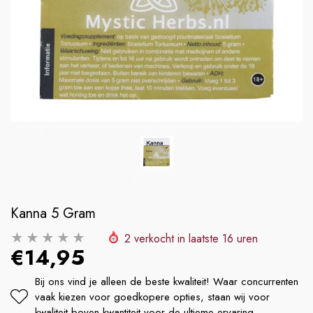
E
LA FUMETTE
LA FUM
x-5g
Blauwe Lotus Hash
Kanna 5 Gram
prijs
Normale prijs
No
€24,99
€14,
2
verkocht in laatste
16
uren
€14,95
Bij ons vind je alleen de beste kwaliteit! Waar concurrenten
vaak kiezen voor goedkopere opties, staan wij voor
kwaliteit boven kwantiteit voor de ultieme ervaring.