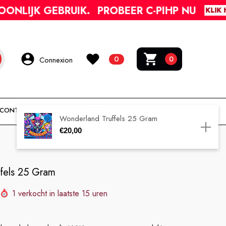
BRUIK.
PROBEER C-PIHP NU
ON
KLIK HIER
0
0 article
0
Connexion
CONTACT
TRACEER JE BESTELLING
Wonderland Truffels 25 Gram
€20,00
AJOUTER AU PANIER
fels 25 Gram
1
verkocht in laatste
15
uren