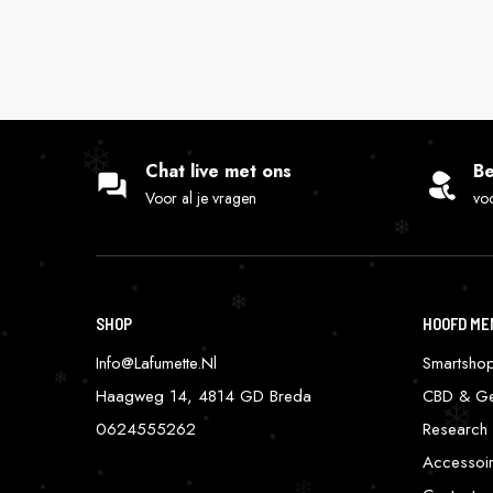
Chat live met ons
Be
Voor al je vragen
voo
SHOP
HOOFD ME
Info@lafumette.nl
Smartsho
Haagweg 14, 4814 GD Breda
CBD & Ge
0624555262
Research 
Accessoi