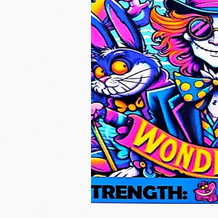
LA FUMETTE
LA FUMETTE
Blauwe Lotus Hash
Kanna 10x Extract 1 Gram
Prix habituel
Prix habitu
€24,99
€14,95