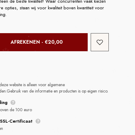
alleen de beste kwaliteit! Waar concurrenten vaak kiezen
opties, staan wij voor kwaliteit boven kwantiteit voor
ing.
TTE
AFREKENEN - €20,00
1 Gram
deze website is alleen voor algemene
habituel
den.Gebruik van de informatie en producten is op eigen risico.
ding
 boven de 100 euro
SSL-Certificaat
en