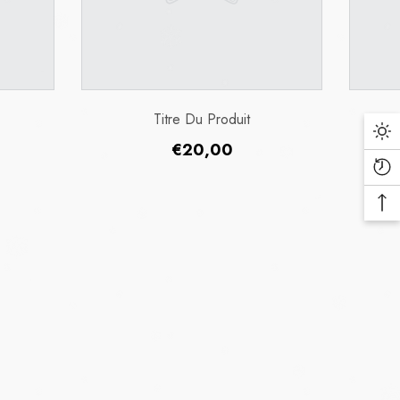
Titre Du Produit
Prix
€20,00
med cases worldwide) and
habituel
 mental insecurities led to
 of COVID-19 transmission, the