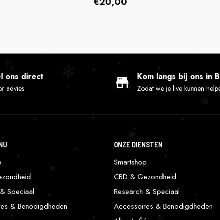
Prix
€20,00
habituel
l ons direct
Kom langs bij ons in 
r advies
Zodat we je live kunnen help
NU
ONZE DIENSTEN
p
Smartshop
zondheid
CBD & Gezondheid
& Speciaal
Research & Speciaal
res & Benodigdheden
Accessoires & Benodigdheden