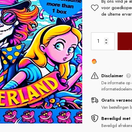
Bij ons vind je 
voor goedkopere 
de ultieme ervar
LA FUMETTE
LA FUME
Disclaimer
Kanna 20x Extract 1 Gram
Kanna 40x Extract 
De informatie op 
el
Prix habituel
Prix 
€19,95
€29,95
informatiedoelein
Gratis verzen
Van bestellingen
Beveiligd met 
Beveiligd afreken