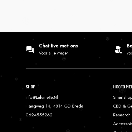
Chat live met ons
Be
Voor al je vragen
voo
SHOP
HOOFD ME
Info@lafumette.nl
Smartsho
Haagweg 14, 4814 GD Breda
CBD & Ge
0624555262
Research 
Accessoi