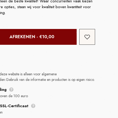
alleen de beste kwaliteit! Waar concurrenten vaak kiezen
opties, staan wij voor kwaliteit boven kwantiteit voor
ing.
TTE
AFREKENEN - €10,00
1 Gram
deze website is alleen voor algemene
habituel
den.Gebruik van de informatie en producten is op eigen risico.
ding
 boven de 100 euro
SSL-Certificaat
en