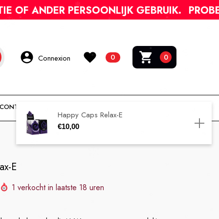
DER PERSOONLIJK GEBRUIK.
PROBEER C-PIH
0
0 article
0
Connexion
CONTACT
TRACEER JE BESTELLING
Happy Caps Relax-E
€10,00
AJOUTER AU PANIER
ax-E
1
verkocht in laatste
18
uren