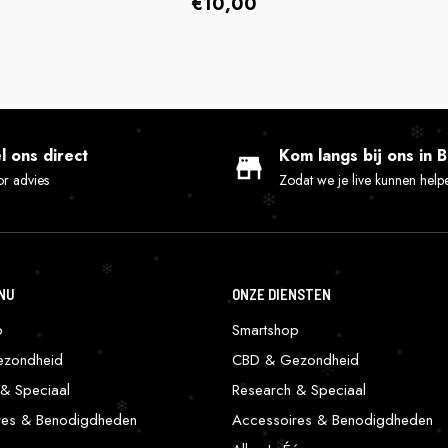
Prix
€10,00
habituel
l ons direct
Kom langs bij ons in 
r advies
Zodat we je live kunnen help
NU
ONZE DIENSTEN
p
Smartshop
zondheid
CBD & Gezondheid
& Speciaal
Research & Speciaal
res & Benodigdheden
Accessoires & Benodigdheden