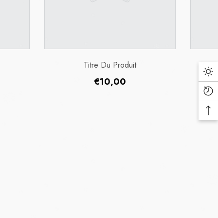
Titre Du Produit
Prix
€10,00
med cases worldwide) and
habituel
 mental insecurities led to
 of COVID-19 transmission, the