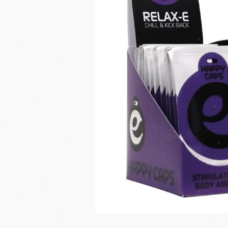
LA FUMETTE
LA FUMETTE
Blauwe Lotus Hash
Kanna 10x Extract 1 Gram
Prix habituel
Prix habitu
€24,99
€14,95