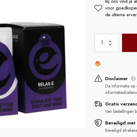
Bij ons vind je 
voor goedkopere 
de ultieme ervar
LA FUMETTE
LA FUME
Disclaimer
Kanna 20x Extract 1 Gram
Kanna 40x Extract 
De informatie op 
el
Prix habituel
Prix 
€19,95
€29,95
informatiedoelein
Gratis verzen
Van bestellingen
Beveiligd met 
Beveiligd afreken