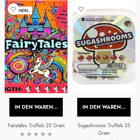
BUNDEL
E
LA FUMETTE
LA FUM
x-5g
Blauwe Lotus Hash
r Preis
Normaler Preis
No
€24,99
€14,
IN DEN WARENKORB LEGEN
IN DEN WARENKORB 
Fairytales Truffels 25 Gram
Sugashrooms Truffels 25
Gram