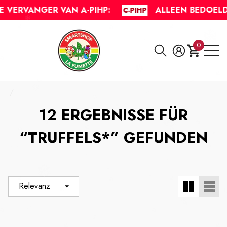
Heb je vragen?
VERVANGER VAN A-PIHP:
ALLEEN BEDOELD 
C-PIHP
0
0
Artikel
12 ERGEBNISSE FÜR
“TRUFFELS*” GEFUNDEN
Relevanz