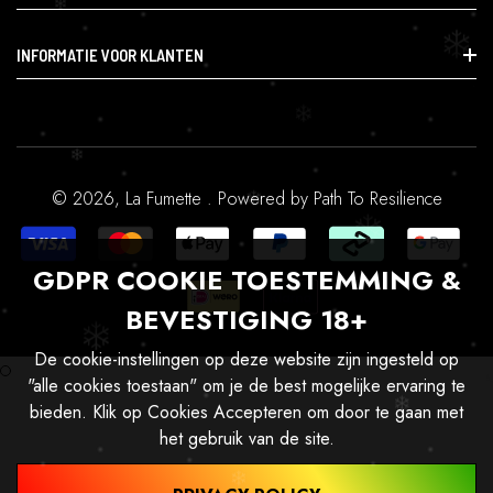
CBD & Gezondheid
Research & Speciaal
Smartshop
INFORMATIE VOOR KLANTEN
Accessoires & Benodigdheden
CBD & Gezondheid
Contact
Research & Speciaal
Orders
Accessoires & Benodigdheden
Profiel
Alles-In-Één
© 2026,
La Fumette
.
Powered by
Path To Resilience
GDPR COOKIE TOESTEMMING &
BEVESTIGING 18+
De cookie-instellingen op deze website zijn ingesteld op
"alle cookies toestaan" om je de best mogelijke ervaring te
bieden. Klik op Cookies Accepteren om door te gaan met
het gebruik van de site.