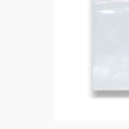
LA FUMETTE
LA FUMETTE
Blauwe Lotus Hash
Kanna 10x Extract 1 Gram
Normaler Preis
Normaler P
€24,99
€14,95