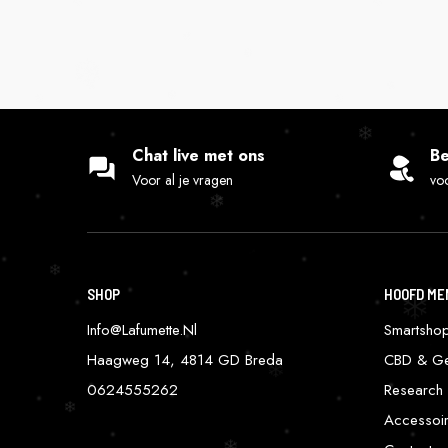
Chat live met ons
Be
Voor al je vragen
voo
SHOP
HOOFD ME
Info@lafumette.nl
Smartsho
Haagweg 14, 4814 GD Breda
CBD & Ge
0624555262
Research 
Accessoi