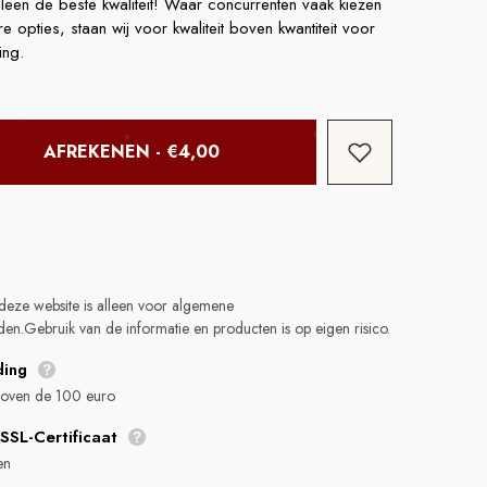
alleen de beste kwaliteit! Waar concurrenten vaak kiezen
opties, staan wij voor kwaliteit boven kwantiteit voor
ing.
TTE
AFREKENEN - €4,00
1 Gram
deze website is alleen voor algemene
ler Preis
den.Gebruik van de informatie en producten is op eigen risico.
ding
 boven de 100 euro
SSL-Certificaat
en