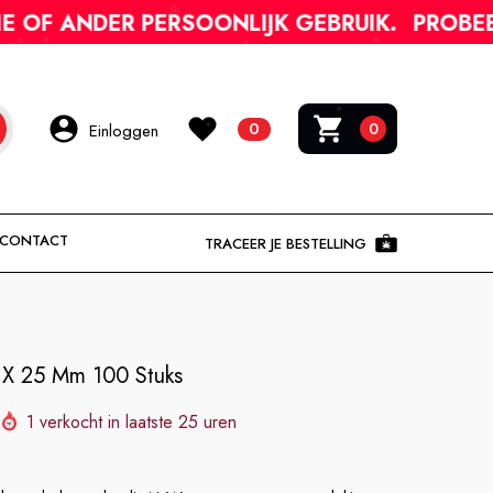
DER PERSOONLIJK GEBRUIK.
PROBEER C-PIH
0
0
0
Einloggen
Artikel
CONTACT
TRACEER JE BESTELLING
 X 25 Mm 100 Stuks
1
verkocht in laatste
25
uren