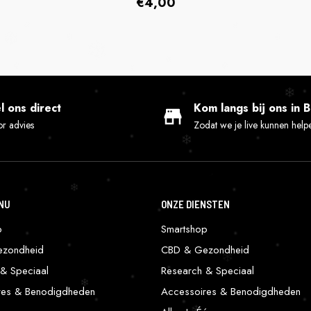
Normaler
€4,00
Preis
l ons direct
Kom langs bij ons in 
r advies
Zodat we je live kunnen help
NU
ONZE DIENSTEN
p
Smartshop
zondheid
CBD & Gezondheid
& Speciaal
Research & Speciaal
res & Benodigdheden
Accessoires & Benodigdheden