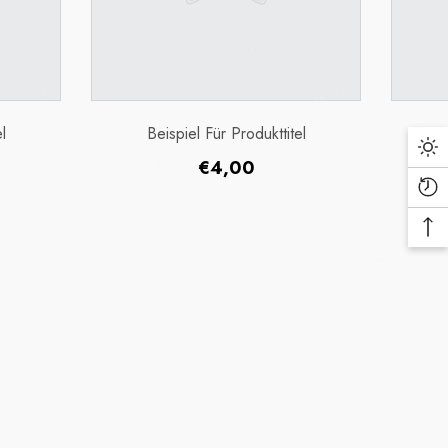
l
Beispiel Für Produkttitel
r
Normaler
€4,00
med cases worldwide) and
Preis
 mental insecurities led to
 of COVID-19 transmission, the